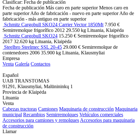
Clasificar
:
Fecha de publicación
Fecha de publicación
Más caro en parte superior
Menos caro en
parte superior
Año de fabricación - nuevo en parte superior
Año de
fabricación - más antiguo en parte superior
Schmitz Cargobull SKO24 Carrier Vector 1850Mt
7.950 €
Semirremolque frigorífico
2012
29.550 kg
Lituania, Klaipėda
Schmitz Cargobull SKO24
15.250 €
Semirremolque frigorífico
2017
32.620 kg
Lituania, Klaipėda
Steelbro Steelmec SSL 20-45
29.000 €
Semirremolque de
contenedores
2006
35.900 kg
Lituania, Klausmyliai
Empresa
Venta
Galería
Contactos
Español
UAB TRANSTOMAS
91291, Klausmyliai, Malūnininkų 1
Provincia de Klaipėda
Lituania
Venta
Cabezas tractoras
Camiones
Maquinaria de construcción
Maquinaria
municipal
Recambios
Semirremolques
Vehículos comerciales
Accesorios para camiones y remolques
Accesorios para maquinaria
de construcción
Llamar