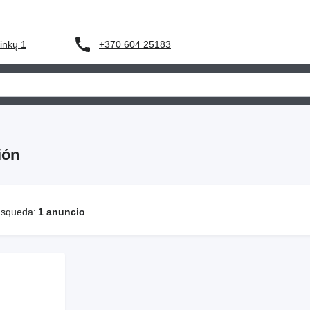
+370 604 25183
inkų 1
ión
úsqueda:
1 anuncio