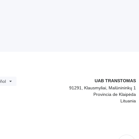
UAB TRANSTOMAS
ñol
91291, Klausmyliai, Malūnininkų 1
Provincia de Klaipėda
Lituania