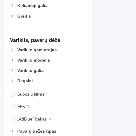
Keliamoji galia
Greitis
Variklis, pavarų dėžė
Variklio gamintojas
Variklio modelis
Variklio galia
Degalai
Suodžių filtras
EEV
„AdBlue“ bakas
Pavarų dėžės tipas