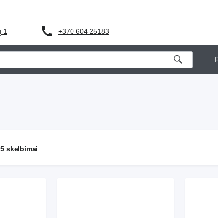
+370 604 25183
ų 1
5 skelbimai