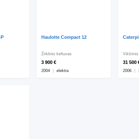
GP
Haulotte Compact 12
Caterpi
Žirklinis keltuvas
Vikšrini
3 900 €
31 500 
2004
elektra
2006