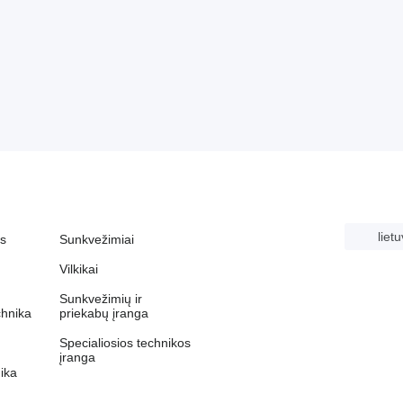
lietu
ys
Sunkvežimiai
Vilkikai
Sunkvežimių ir
chnika
priekabų įranga
Specialiosios technikos
įranga
ika