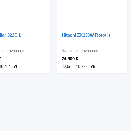
llar 322C L
Hitachi ZX130W Rototilt
s ekskavatorius
Ratinis ekskavatorius
€
24 900 €
16 464 m/h
2006
10 222 m/h