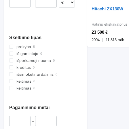
–
Hitachi ZX130W
Ratinis ekskavatorius
23 500 €
Skelbimo tipas
2004
11 813 m/h
prekyba
iš gamintojo
išperkamoji nuoma
kreditas
išsimokėtinai dalimis
keitimas
keitimas
Pagaminimo metai
–