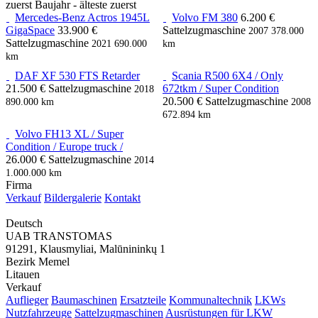
zuerst
Baujahr - älteste zuerst
Mercedes-Benz Actros 1945L
Volvo FM 380
6.200 €
GigaSpace
33.900 €
Sattelzugmaschine
2007
378.000
Sattelzugmaschine
2021
690.000
km
km
DAF XF 530 FTS Retarder
Scania R500 6X4 / Only
21.500 €
Sattelzugmaschine
672tkm / Super Condition
2018
20.500 €
Sattelzugmaschine
890.000 km
2008
672.894 km
Volvo FH13 XL / Super
Condition / Europe truck /
26.000 €
Sattelzugmaschine
2014
1.000.000 km
Firma
Verkauf
Bildergalerie
Kontakt
Deutsch
UAB TRANSTOMAS
91291, Klausmyliai, Malūnininkų 1
Bezirk Memel
Litauen
Verkauf
Auflieger
Baumaschinen
Ersatzteile
Kommunaltechnik
LKWs
Nutzfahrzeuge
Sattelzugmaschinen
Ausrüstungen für LKW